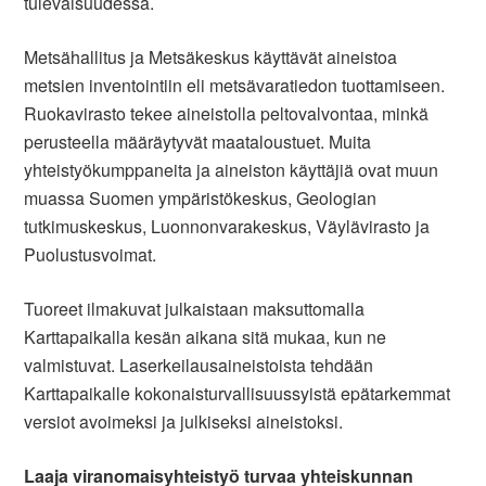
tulevaisuudessa.
Metsähallitus ja Metsäkeskus käyttävät aineistoa
metsien inventointiin eli metsävaratiedon tuottamiseen.
Ruokavirasto tekee aineistolla peltovalvontaa, minkä
perusteella määräytyvät maataloustuet. Muita
yhteistyökumppaneita ja aineiston käyttäjiä ovat muun
muassa Suomen ympäristökeskus, Geologian
tutkimuskeskus, Luonnonvarakeskus, Väylävirasto ja
Puolustusvoimat.
Tuoreet ilmakuvat julkaistaan maksuttomalla
Karttapaikalla kesän aikana sitä mukaa, kun ne
valmistuvat. Laserkeilausaineistoista tehdään
Karttapaikalle kokonaisturvallisuussyistä epätarkemmat
versiot avoimeksi ja julkiseksi aineistoksi.
Laaja viranomaisyhteistyö turvaa yhteiskunnan