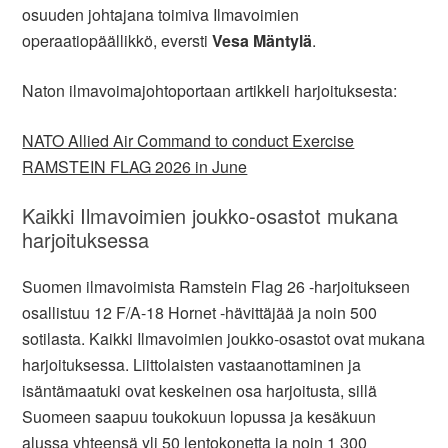
osuuden johtajana toimiva Ilmavoimien
operaatiopäällikkö, eversti
Vesa Mäntylä
.
Naton ilmavoimajohtoportaan artikkeli harjoituksesta:
NATO Allied Air Command to conduct Exercise
RAMSTEIN FLAG 2026 in June
Kaikki Ilmavoimien joukko-osastot mukana
harjoituksessa
Suomen ilmavoimista Ramstein Flag 26 -harjoitukseen
osallistuu 12 F/A-18 Hornet -hävittäjää ja noin 500
sotilasta. Kaikki Ilmavoimien joukko-osastot ovat mukana
harjoituksessa. Liittolaisten vastaanottaminen ja
isäntämaatuki ovat keskeinen osa harjoitusta, sillä
Suomeen saapuu toukokuun lopussa ja kesäkuun
alussa yhteensä yli 50 lentokonetta ja noin 1 300