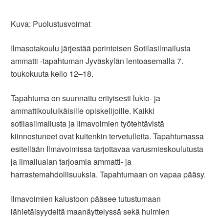
Kuva: Puolustusvoimat
Ilmasotakoulu järjestää perinteisen Sotilasilmailusta
ammatti -tapahtuman Jyväskylän lentoasemalla 7.
toukokuuta kello 12–18.
Tapahtuma on suunnattu erityisesti lukio- ja
ammattikouluikäisille opiskelijoille. Kaikki
sotilasilmailusta ja Ilmavoimien työtehtävistä
kiinnostuneet ovat kuitenkin tervetulleita. Tapahtumassa
esitellään Ilmavoimissa tarjottavaa varusmieskoulutusta
ja ilmailualan tarjoamia ammatti- ja
harrastemahdollisuuksia. Tapahtumaan on vapaa pääsy.
Ilmavoimien kalustoon pääsee tutustumaan
lähietäisyydeltä maanäyttelyssä sekä huimien