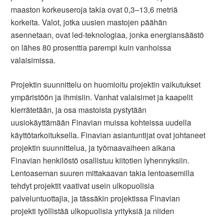
maaston korkeuseroja takia ovat 0,3–13,6 metriä
korkeita. Valot, jotka uusien mastojen päähän
asennetaan, ovat led-teknologiaa, jonka energiansäästö
on lähes 80 prosenttia parempi kuin vanhoissa
valaisimissa.
Projektin suunnittelu on huomioitu projektin vaikutukset
ympäristöön ja ihmisiin. Vanhat valaisimet ja kaapelit
kierrätetään, ja osa mastoista pystytään
uusiokäyttämään Finavian muissa kohteissa uudella
käyttötarkoituksella. Finavian asiantuntijat ovat johtaneet
projektin suunnittelua, ja työmaavaiheen aikana
Finavian henkilöstö osallistuu kiitotien lyhennyksiin.
Lentoaseman suuren mittakaavan takia lentoasemilla
tehdyt projektit vaativat usein ulkopuolisia
palveluntuottajia, ja tässäkin projektissa Finavian
projekti työllistää ulkopuolisia yrityksiä ja niiden