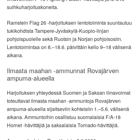
suihkuharjoituskoneita.
Ramstein Flag 26 -harjoituksen lentotoiminta suuntautuu
tukikohdista Tampere-Jyväskylä-Kuopio-
linjan
pohjoispuolelle sekä Ruotsin ja Norjan pohjoisosiin.
Lentotoimintaa on 8.‒18.6. päivittäin kello 9–18 välisenä
aikana.
Ilmasta maahan -ammunnat Rovajärven
ampuma-alueella
Harjoituksen yhteydessä Suomen ja Saksan ilmavoimat
toteuttavat ilmasta maahan -ammuntoja Rovajärven
ampuma-alueella sijaitseviin kohteisiin 1.‒5.6. välisenä
aikana. Ammuntoihin osallistuu suomalaisia F/A-18
Hornet -hävittäjiä ja saksalaisia Tornado-hävittäjiä.