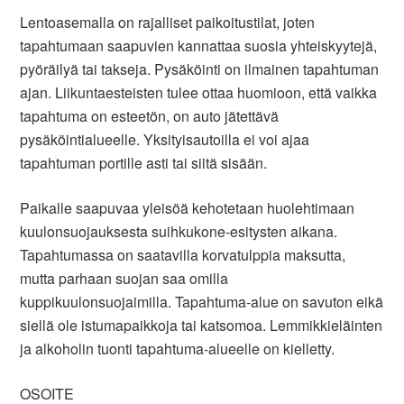
Lentoasemalla on rajalliset paikoitustilat, joten
tapahtumaan saapuvien kannattaa suosia yhteiskyytejä,
pyöräilyä tai takseja. Pysäköinti on ilmainen tapahtuman
ajan. Liikuntaesteisten tulee ottaa huomioon, että vaikka
tapahtuma on esteetön, on auto jätettävä
pysäköintialueelle. Yksityisautoilla ei voi ajaa
tapahtuman portille asti tai siitä sisään.
Paikalle saapuvaa yleisöä kehotetaan huolehtimaan
kuulonsuojauksesta suihkukone-esitysten aikana.
Tapahtumassa on saatavilla korvatulppia maksutta,
mutta parhaan suojan saa omilla
kuppikuulonsuojaimilla. Tapahtuma-alue on savuton eikä
siellä ole istumapaikkoja tai katsomoa. Lemmikkieläinten
ja alkoholin tuonti tapahtuma-alueelle on kielletty.
OSOITE