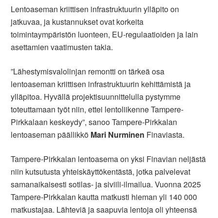
Lentoaseman kriittisen infrastruktuurin ylläpito on
jatkuvaa, ja kustannukset ovat korkeita
toimintaympäristön luonteen, EU-regulaatioiden ja lain
asettamien vaatimusten takia.
”Lähestymisvalolinjan remontti on tärkeä osa
lentoaseman kriittisen infrastruktuurin kehittämistä ja
ylläpitoa. Hyvällä projektisuunnittelulla pystymme
toteuttamaan työt niin, ettei lentoliikenne Tampere-
Pirkkalaan keskeydy”, sanoo Tampere-Pirkkalan
lentoaseman päällikkö
Mari Nurminen
Finaviasta.
Tampere-Pirkkalan lentoasema on yksi Finavian neljästä
niin kutsutusta yhteiskäyttökentästä, jotka palvelevat
samanaikaisesti sotilas- ja siviili-ilmailua. Vuonna 2025
Tampere-Pirkkalan kautta matkusti hieman yli 140 000
matkustajaa. Lähteviä ja saapuvia lentoja oli yhteensä