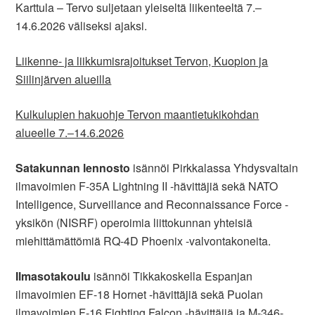
Karttula – Tervo suljetaan yleiseltä liikenteeltä 7.‒
14.6.2026 väliseksi ajaksi.
Liikenne- ja liikkumisrajoitukset Tervon, Kuopion ja
Siilinjärven alueilla
Kulkulupien hakuohje Tervon maantietukikohdan
alueelle 7.‒14.6.2026
Satakunnan lennosto
isännöi Pirkkalassa Yhdysvaltain
ilmavoimien F-35A Lightning II -hävittäjiä sekä NATO
Intelligence, Surveillance and Reconnaissance Force -
yksikön (NISRF) operoimia liittokunnan yhteisiä
miehittämättömiä RQ-4D Phoenix -valvontakoneita.
Ilmasotakoulu
isännöi Tikkakoskella Espanjan
ilmavoimien EF-18 Hornet -hävittäjiä sekä Puolan
ilmavoimien F-16 Fighting Falcon -hävittäjiä ja M-346-