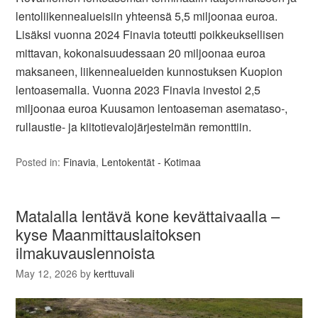
lentoliikennealueisiin yhteensä 5,5 miljoonaa euroa.
Lisäksi vuonna 2024 Finavia toteutti poikkeuksellisen
mittavan, kokonaisuudessaan 20 miljoonaa euroa
maksaneen, liikennealueiden kunnostuksen Kuopion
lentoasemalla. Vuonna 2023 Finavia investoi 2,5
miljoonaa euroa Kuusamon lentoaseman asemataso-,
rullaustie- ja kiitotievalojärjestelmän remonttiin.
Posted in:
Finavia
,
Lentokentät - Kotimaa
Matalalla lentävä kone kevättaivaalla –
kyse Maanmittauslaitoksen
ilmakuvauslennoista
May 12, 2026
by
kerttuvali