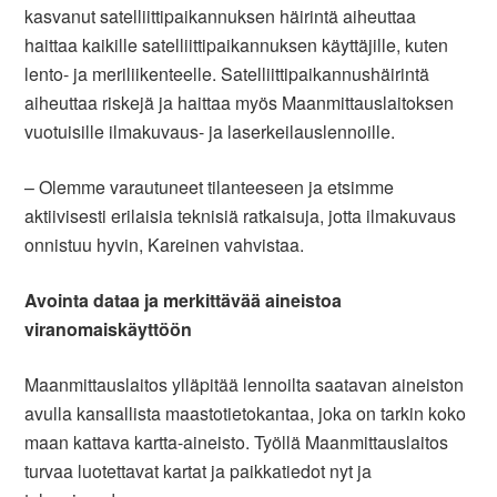
kasvanut satelliittipaikannuksen häirintä aiheuttaa
haittaa kaikille satelliittipaikannuksen käyttäjille, kuten
lento- ja meriliikenteelle. Satelliittipaikannushäirintä
aiheuttaa riskejä ja haittaa myös Maanmittauslaitoksen
vuotuisille ilmakuvaus- ja laserkeilauslennoille.
– Olemme varautuneet tilanteeseen ja etsimme
aktiivisesti erilaisia teknisiä ratkaisuja, jotta ilmakuvaus
onnistuu hyvin, Kareinen vahvistaa.
Avointa dataa ja merkittävää aineistoa
viranomaiskäyttöön
Maanmittauslaitos ylläpitää lennoilta saatavan aineiston
avulla kansallista maastotietokantaa, joka on tarkin koko
maan kattava kartta-aineisto. Työllä Maanmittauslaitos
turvaa luotettavat kartat ja paikkatiedot nyt ja