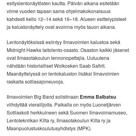
esityslentonäytösten kautta. Päivän aikana esitetään
viime vuoden tapaan sama ohjelmakokonaisuus
kahdesti kello 12–14 sekä 16–18. Alueen esittelypisteet
ja kalustonäyttely ovat avoinna myös tauon aikana.
Lentonäytöksissä esiintyy Ilmavoimien kalustoa sekä
Midnight Hawks taitolento-osasto. Osaston kaikki jäsenet
ovat Ilmasotakoulun lennonopettajia. Uutuutena
nähdään historialliset Woikosken Saab Safirit.
Maanäyttelyssä on lentokaluston lisäksi Ilmavoimien
raskaita sotilasajoneuvoja.
Ilmavoimien Big Band solistinaan
Emma Balbatsu
viihdyttää vierailijoita. Paikalla on myös Luonetjärven
Sotilaskoti herkkuineen sekä Suomen Ilmavoimamuseo,
Lentotekniikan Kilta ry, Ilmasotakoulun Kilta ry ja
Maanpuolustuskoulutusyhdistys (MPK).