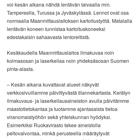
voi kesän aikana nähdä lentävän taivaalla mm.
Tampereella, Turussa ja Jyväskylässä. Lennot ovat osa
normaalia Maanmittauslaitoksen kartoitustyötä. Matalalla
lentävän koneen tunnistaa kartoituskoneeksi
edestakaisin sahaavasta lentoreitistä.
Kesäkaudella Maanmittauslaitos ilmakuvaa noin
kolmasosan ja laserkeilaa noin yhdeksäsosan Suomen
pinta-alasta.
– Kesän aikana kuvattavat alueet näkyvät
verkkosivuillamme päivittyvästä tilannekartasta. Kerätyn
ilmakuvaus- ja laserkeilausaineiston avulla päivitämme
maastotietokantaa ja tuotamme ajantasaista tietoa
viranomaistyöhön sekä yhteiskunnan hyödyksi.
Esimerkiksi Ruokavirasto tekee aineistolla
peltovalvontaa, minkä perusteella määräytyvät