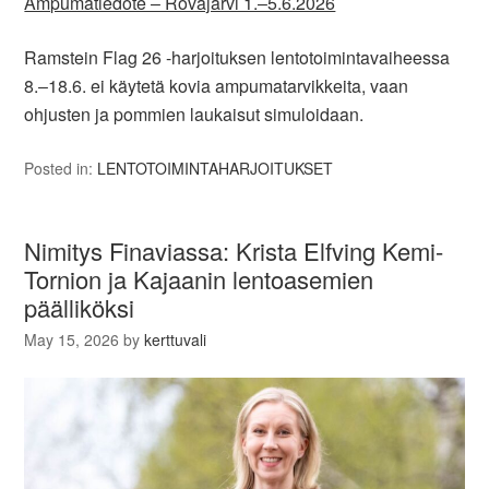
Ampumatiedote ‒ Rovajärvi 1.‒5.6.2026
Ramstein Flag 26 -harjoituksen lentotoimintavaiheessa
8.‒18.6. ei käytetä kovia ampumatarvikkeita, vaan
ohjusten ja pommien laukaisut simuloidaan.
Posted in:
LENTOTOIMINTAHARJOITUKSET
Nimitys Finaviassa: Krista Elfving Kemi-
Tornion ja Kajaanin lentoasemien
päälliköksi
May 15, 2026
by
kerttuvali