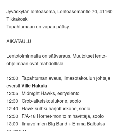
Jyväskylän lentoasema, Lentoasemantie 70, 41160
Tikkakoski
Tapahtumaan on vapaa pääsy.
AIKATAULU
Lentotoiminnalla on säävaraus. Muutokset lento-
ohjelmaan ovat mahdollisia.
12:00 Tapahtuman avaus, Ilmasotakoulun johtaja
eversti
Ville Hakala
12:05 Midnight Hawks, esityslento
12:30 Grob-alkeiskoulukone, soolo
12.40 Hawk-suihkuharjoituskone, soolo
12:50 F/A-18 Hornet-monitoimihävittäjä, soolo
13:00 Ilmavoimien Big Band + Emma Balbatsu