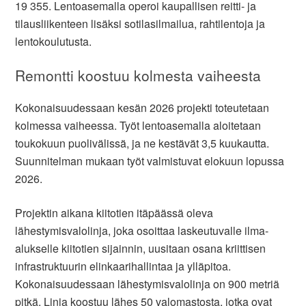
19 355. Lentoasemalla operoi kaupallisen reitti- ja
tilausliikenteen lisäksi sotilasilmailua, rahtilentoja ja
lentokoulutusta.
Remontti koostuu kolmesta vaiheesta
Kokonaisuudessaan kesän 2026 projekti toteutetaan
kolmessa vaiheessa. Työt lentoasemalla aloitetaan
toukokuun puolivälissä, ja ne kestävät 3,5 kuukautta.
Suunnitelman mukaan työt valmistuvat elokuun lopussa
2026.
Projektin aikana kiitotien itäpäässä oleva
lähestymisvalolinja, joka osoittaa laskeutuvalle ilma-
alukselle kiitotien sijainnin, uusitaan osana kriittisen
infrastruktuurin elinkaarihallintaa ja ylläpitoa.
Kokonaisuudessaan lähestymisvalolinja on 900 metriä
pitkä. Linja koostuu lähes 50 valomastosta, jotka ovat