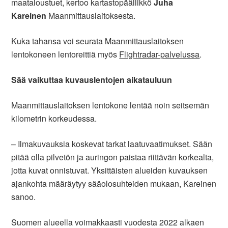
maataloustuet, kertoo kartastopäällikkö
Juha
Kareinen
Maanmittauslaitoksesta.
Kuka tahansa voi seurata Maanmittauslaitoksen
lentokoneen lentoreittiä myös
Flightradar-palvelussa
.
Sää vaikuttaa kuvauslentojen aikatauluun
Maanmittauslaitoksen lentokone lentää noin seitsemän
kilometrin korkeudessa.
– Ilmakuvauksia koskevat tarkat laatuvaatimukset. Sään
pitää olla pilvetön ja auringon paistaa riittävän korkealta,
jotta kuvat onnistuvat. Yksittäisten alueiden kuvauksen
ajankohta määräytyy sääolosuhteiden mukaan, Kareinen
sanoo.
Suomen alueella voimakkaasti vuodesta 2022 alkaen