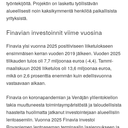
työntekijöitä. Projektin on laskettu työllistävän
alueellisesti noin kaksikymmentä henkilöä paikallisista
yrityksistä.
Finavian investoinnit viime vuosina
Finavia ylsi vuonna 2025 positiiviseen liiketulokseen
ensimmäisen kerran vuoden 2019 jälkeen. Vuoden 2025
tilikauden tulos oli 7,7 miljoonaa euroa (-4,4). Tammi-
maaliskuun 2026 liiketulos oli 13,6 miljoonaa euroa,
mikä on 2,6 prosenttia enemmän kuin edellisvuonna
vastaavaan aikaan.
Finavia on koronapandemian ja Venäjän ylilentokiellon
takia muuttuneesta toimintaympäristöstä ja taloudellisista
haasteita huolimatta jatkanut investointejaan alueellisiin
lentoasemiin. Vuonna 2025 Finavia investoi
Rovaniemen lentoaseman terminaalin laajennukseen ja