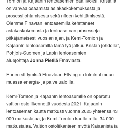
Tornion ja Kajaanin lentoasemien päälliköksi. Kristalla
on vahvaa osaamista asiakaskokemuksesta ja
prosessijohtamisesta sekä niiden kehittämisestä.
Olemme Finavian lentoasemilla kehittäneet
asiakaskokemusta ja lentoaseman prosesseja
pitkäjänteisesti vuosien ajan, ja Kemi-Tornion ja
Kajaanin lentoasemilla tämä työ jatkuu Kristan johdolla”,
Pohjois-Suomen ja Lapin lentoasemien
aluejohtaja
Jonna Pietilä
Finaviasta.
Ennen siirtymistä Finaviaan Elfving on toiminut muun
muassa energia- ja palvelualoilla.
Kemi-Tornion ja Kajaanin lentoasemille on operoitu
valtion ostoliikennettä vuodesta 2021. Kajaanin
lentoaseman kautta matkusti vuonna 2025 yhteensä 43
000 matkustajaa, ja Kemi-Tornion kautta reilut 34 000
matkustajaa. Valtion ostoliikenteen myötä Kajaanista ja