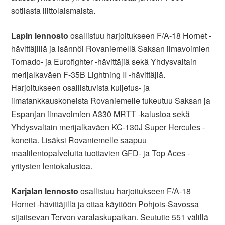
sotilasta liittolaismaista.
Lapin lennosto
osallistuu harjoitukseen F/A-18 Hornet -
hävittäjillä ja isännöi Rovaniemellä Saksan ilmavoimien
Tornado- ja Eurofighter -hävittäjiä sekä Yhdysvaltain
merijalkaväen F-35B Lightning II -hävittäjiä.
Harjoitukseen osallistuvista kuljetus- ja
ilmatankkauskoneista Rovaniemelle tukeutuu Saksan ja
Espanjan ilmavoimien A330 MRTT -kalustoa sekä
Yhdysvaltain merijalkaväen KC-130J Super Hercules -
koneita. Lisäksi Rovaniemelle saapuu
maalilentopalveluita tuottavien GFD- ja Top Aces -
yritysten lentokalustoa.
Karjalan lennosto
osallistuu harjoitukseen F/A-18
Hornet -hävittäjillä ja ottaa käyttöön Pohjois-Savossa
sijaitsevan Tervon varalaskupaikan. Seututie 551 välillä