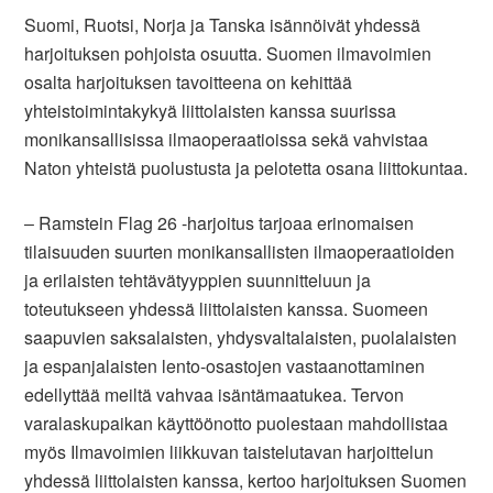
Suomi, Ruotsi, Norja ja Tanska isännöivät yhdessä
harjoituksen pohjoista osuutta. Suomen ilmavoimien
osalta harjoituksen tavoitteena on kehittää
yhteistoimintakykyä liittolaisten kanssa suurissa
monikansallisissa ilmaoperaatioissa sekä vahvistaa
Naton yhteistä puolustusta ja pelotetta osana liittokuntaa.
‒ Ramstein Flag 26 -harjoitus tarjoaa erinomaisen
tilaisuuden suurten monikansallisten ilmaoperaatioiden
ja erilaisten tehtävätyyppien suunnitteluun ja
toteutukseen yhdessä liittolaisten kanssa. Suomeen
saapuvien saksalaisten, yhdysvaltalaisten, puolalaisten
ja espanjalaisten lento-osastojen vastaanottaminen
edellyttää meiltä vahvaa isäntämaatukea. Tervon
varalaskupaikan käyttöönotto puolestaan mahdollistaa
myös Ilmavoimien liikkuvan taistelutavan harjoittelun
yhdessä liittolaisten kanssa, kertoo harjoituksen Suomen