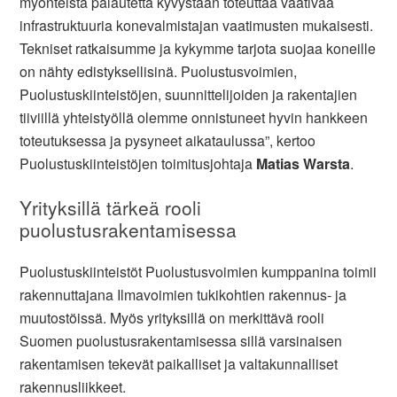
myönteistä palautetta kyvystään toteuttaa vaativaa
infrastruktuuria konevalmistajan vaatimusten mukaisesti.
Tekniset ratkaisumme ja kykymme tarjota suojaa koneille
on nähty edistyksellisinä. Puolustusvoimien,
Puolustuskiinteistöjen, suunnittelijoiden ja rakentajien
tiiviillä yhteistyöllä olemme onnistuneet hyvin hankkeen
toteutuksessa ja pysyneet aikataulussa”, kertoo
Puolustuskiinteistöjen toimitusjohtaja
Matias Warsta
.
Yrityksillä tärkeä rooli
puolustusrakentamisessa
Puolustuskiinteistöt Puolustusvoimien kumppanina toimii
rakennuttajana Ilmavoimien tukikohtien rakennus- ja
muutostöissä. Myös yrityksillä on merkittävä rooli
Suomen puolustusrakentamisessa sillä varsinaisen
rakentamisen tekevät paikalliset ja valtakunnalliset
rakennusliikkeet.