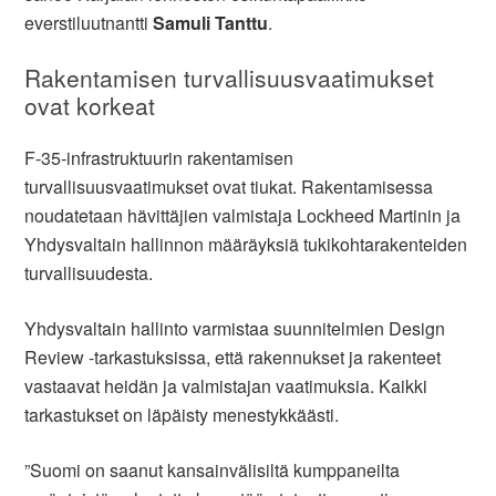
everstiluutnantti
Samuli Tanttu
.
Rakentamisen turvallisuusvaatimukset
ovat korkeat
F-35-infrastruktuurin rakentamisen
turvallisuusvaatimukset ovat tiukat. Rakentamisessa
noudatetaan hävittäjien valmistaja Lockheed Martinin ja
Yhdysvaltain hallinnon määräyksiä tukikohtarakenteiden
turvallisuudesta.
Yhdysvaltain hallinto varmistaa suunnitelmien Design
Review -tarkastuksissa, että rakennukset ja rakenteet
vastaavat heidän ja valmistajan vaatimuksia. Kaikki
tarkastukset on läpäisty menestykkäästi.
”Suomi on saanut kansainvälisiltä kumppaneilta