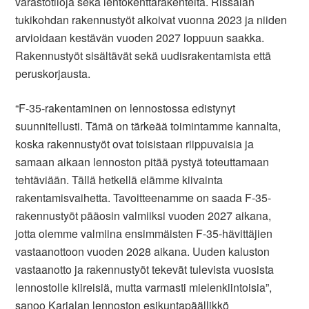
varastotiloja sekä lentokenttärakenteita. Rissalan
tukikohdan rakennustyöt alkoivat vuonna 2023 ja niiden
arvioidaan kestävän vuoden 2027 loppuun saakka.
Rakennustyöt sisältävät sekä uudisrakentamista että
peruskorjausta.
“F-35-rakentaminen on lennostossa edistynyt
suunnitellusti. Tämä on tärkeää toimintamme kannalta,
koska rakennustyöt ovat toisistaan riippuvaisia ja
samaan aikaan lennoston pitää pystyä toteuttamaan
tehtäviään. Tällä hetkellä elämme kiivainta
rakentamisvaihetta. Tavoitteenamme on saada F-35-
rakennustyöt pääosin valmiiksi vuoden 2027 aikana,
jotta olemme valmiina ensimmäisten F-35-hävittäjien
vastaanottoon vuoden 2028 aikana. Uuden kaluston
vastaanotto ja rakennustyöt tekevät tulevista vuosista
lennostolle kiireisiä, mutta varmasti mielenkiintoisia”,
sanoo Karjalan lennoston esikuntapäällikkö